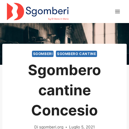
Salta
al
contenuto
SGOMBERI
SGOMBERO CANTINE
Sgombero
cantine
Concesio
Di
sgomberi.org
Luglio 5, 2021