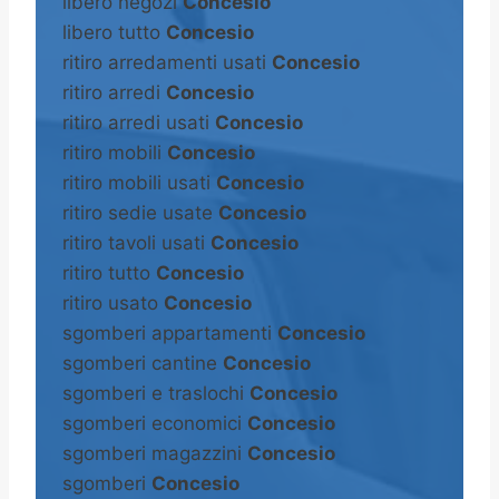
libero negozi
Concesio
libero tutto
Concesio
ritiro arredamenti usati
Concesio
ritiro arredi
Concesio
ritiro arredi usati
Concesio
ritiro mobili
Concesio
ritiro mobili usati
Concesio
ritiro sedie usate
Concesio
ritiro tavoli usati
Concesio
ritiro tutto
Concesio
ritiro usato
Concesio
sgomberi appartamenti
Concesio
sgomberi cantine
Concesio
sgomberi e traslochi
Concesio
sgomberi economici
Concesio
sgomberi magazzini
Concesio
sgomberi
Concesio