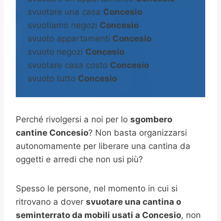
svuotare una casa
Concesio
svuotiamo negozi
Concesio
svuoto appartamenti
Concesio
svuoto negozi
Concesio
svuotare casa costo
Concesio
svuoto tutto
Concesio
Perché rivolgersi a noi per lo
sgombero
cantine Concesio
? Non basta organizzarsi
autonomamente per liberare una cantina da
oggetti e arredi che non usi più?
Spesso le persone, nel momento in cui si
ritrovano a dover
svuotare una cantina o
seminterrato da mobili usati a Concesio
, non