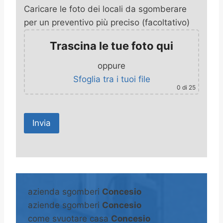
Caricare le foto dei locali da sgomberare
per un preventivo più preciso (facoltativo)
Trascina le tue foto qui
oppure
Sfoglia tra i tuoi file
0
di 25
A
l
t
azienda sgomberi
Concesio
e
aziende sgomberi
Concesio
r
come svuotare casa
Concesio