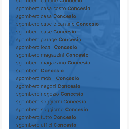
sgombero cantine
Concesio
sgombero casa costo
Concesio
sgombero casa
Concesio
sgombero case e cantine
Concesio
sgombero case
Concesio
sgombero garage
Concesio
sgombero locali
Concesio
sgombero magazzini
Concesio
sgombero magazzino
Concesio
sgombero
Concesio
sgombero mobili
Concesio
sgombero negozi
Concesio
sgombero negozio
Concesio
sgombero soggiorni
Concesio
sgombero soggiorno
Concesio
sgombero tutto
Concesio
sgombero uffici
Concesio