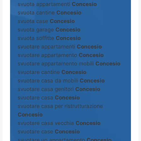
svuota appartamenti
Concesio
svuota cantine
Concesio
svuota case
Concesio
svuota garage
Concesio
svuota soffitte
Concesio
svuotare appartamenti
Concesio
svuotare appartamento
Concesio
svuotare appartamento mobili
Concesio
svuotare cantine
Concesio
svuotare casa da mobili
Concesio
svuotare casa genitori
Concesio
svuotare casa
Concesio
svuotare casa per ristrutturazione
Concesio
svuotare casa vecchia
Concesio
svuotare case
Concesio
svuotare un appartamento
Concesio