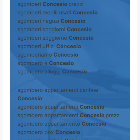
sgomberi
Concesio
prezzi
sgomberi mobili usati
Concesio
sgomberi negozi
Concesio
sgomberi soggiorni
Concesio
sgomberi soggiorno
Concesio
sgomberi uffici
Concesio
sgomberiamo
Concesio
sgombero a
Concesio
sgombero alloggi
Concesio
sgombero appartamenti cantine
Concesio
sgombero appartamenti
Concesio
sgombero appartamenti
Concesio
prezzi
sgombero appartamento
Concesio
sgombero box
Concesio